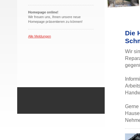
Homepage online!
Wir freuen uns, Ihnen unsere neue
Homepage präsentieren zu können!
Die 
Alle Meldungen
Schm
Wir si
Repara
gegenü
Inform
Arbeit
Handw
Gerne 
Hause 
Nehme