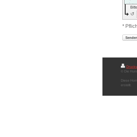
Bit
↺
* Pflic
Sende
Druckv
© Die Hun
Diese Hom
erstellt.